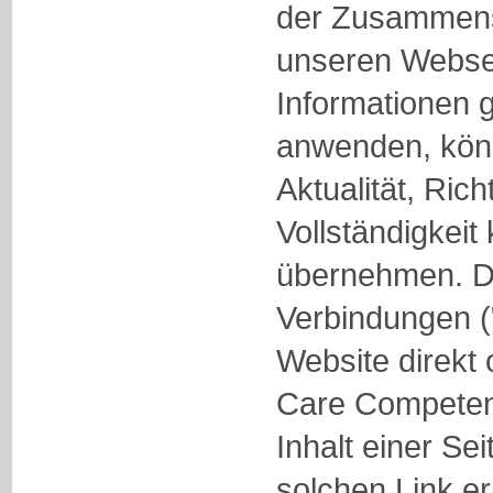
der Zusammenst
unseren Websei
Informationen g
anwenden, könn
Aktualität, Rich
Vollständigkei
übernehmen. Die
Verbindungen ("
Website direkt 
Care Competen
Inhalt einer Sei
solchen Link err