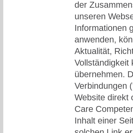
der Zusammenst
unseren Websei
Informationen g
anwenden, könn
Aktualität, Rich
Vollständigkei
übernehmen. Die
Verbindungen ("
Website direkt 
Care Competen
Inhalt einer Sei
solchen Link err