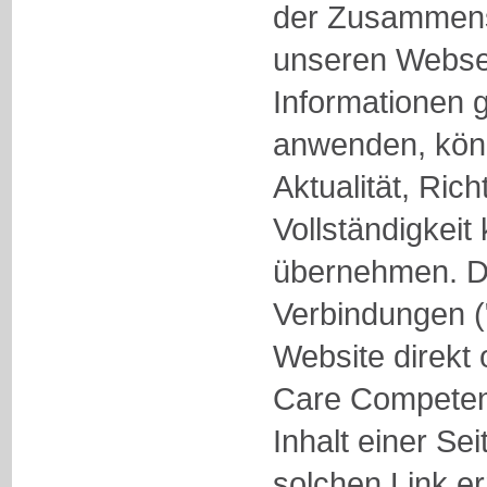
der Zusammenst
unseren Websei
Informationen g
anwenden, könn
Aktualität, Rich
Vollständigkei
übernehmen. Die
Verbindungen ("
Website direkt 
Care Competen
Inhalt einer Sei
solchen Link err